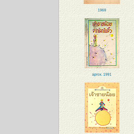
1969
aprox. 1991