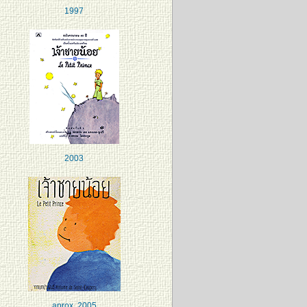
1997
2003
aprox. 2005