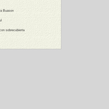
ra Buason
l
con sobrecubierta