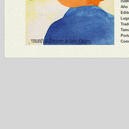
ISBN
Año 
Edito
Luga
Trad
Tama
Port
Come