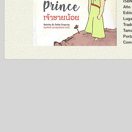
ISBN
Año 
Edito
Luga
Trad
Tama
Port
Come