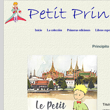
Inicio
La colección
Primeras ediciones
Libros espe
Principito
Titul