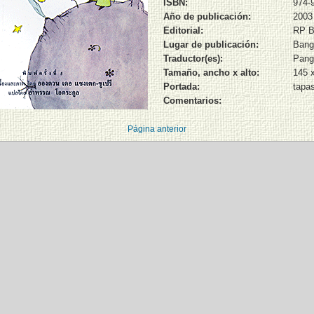
ISBN:
974-
Año de publicación:
2003
Editorial:
RP B
Lugar de publicación:
Bang
Traductor(es):
Pang
Tamaño, ancho x alto:
145 
Portada:
tapa
Comentarios:
Página anterior