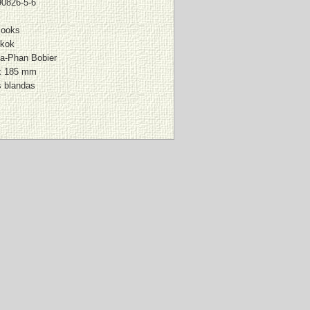
90826-5-6
ooks
kok
a-Phan Bobier
x 185 mm
s blandas