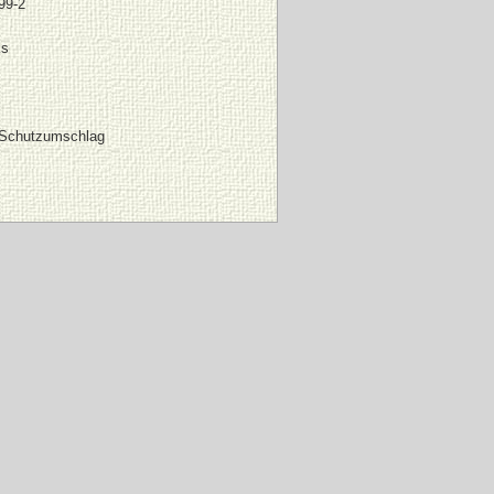
99-2
ks
 Schutzumschlag