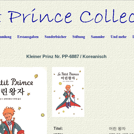
mmlung
Erstausgaben
Sonderbücher
Stiftung
Sammler
Und mehr
Kleiner Prinz Nr. PP-6887 / Koreanisch
Titel:
어린 왕자