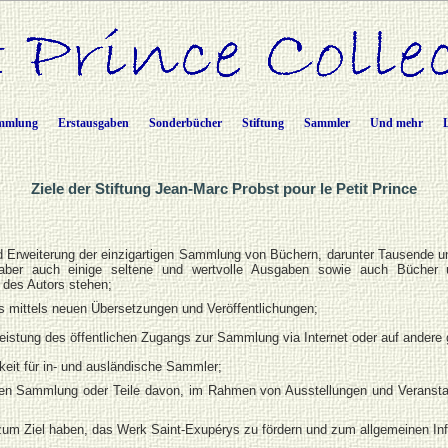
mmlung
Erstausgaben
Sonderbücher
Stiftung
Sammler
Und mehr
Ziele der Stiftung Jean-Marc Probst pour le Petit Prince
d Erweiterung der einzigartigen Sammlung von Büchern, darunter Tausende u
 aber auch einige seltene und wertvolle Ausgaben sowie auch Bücher
es Autors stehen;
s mittels neuen Übersetzungen und Veröffentlichungen;
eistung des öffentlichen Zugangs zur Sammlung via Internet oder auf andere
keit für in- und ausländische Sammler;
zen Sammlung oder Teile davon, im Rahmen von Ausstellungen und Veransta
zum Ziel haben, das Werk Saint-Exupérys zu fördern und zum allgemeinen In