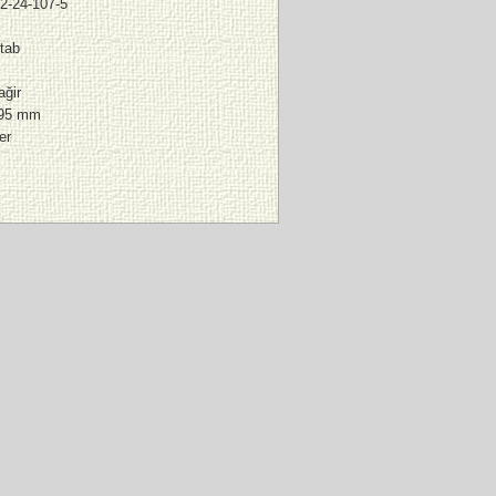
2-24-107-5
itab
ağir
195 mm
er