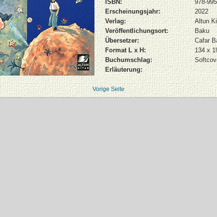
ISBN:
978-995
Erscheinungsjahr:
2022
Verlag:
Altun K
Veröffentlichungsort:
Baku
Übersetzer:
Cafar B
Format L x H:
134 x 
Buchumschlag:
Softcov
Erläuterung:
Vorige Seite