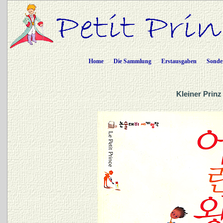
Home
Die Sammlung
Erstausgaben
Sonde
Kleiner Prinz