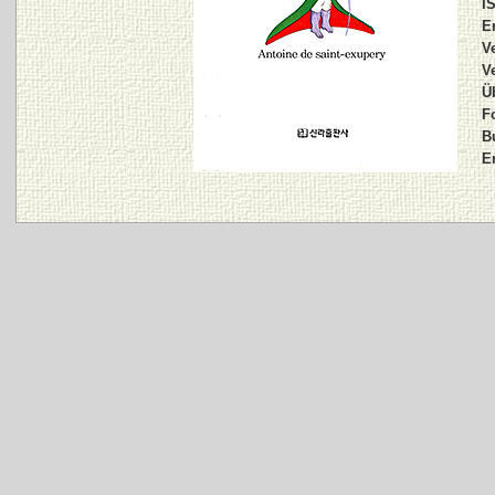
I
E
V
V
Ü
F
B
E