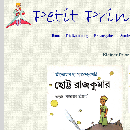
Home
Die Sammlung
Erstausgaben
Sonde
Kleiner Prinz