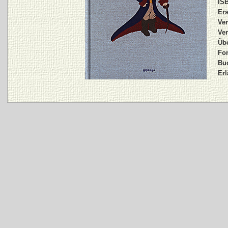
IS
Er
Ver
Ver
Übe
For
Bu
Erl