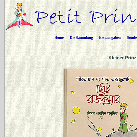
Home
Die Sammlung
Erstausgaben
Sonde
Kleiner Prinz