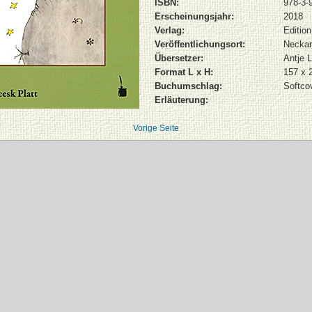
ISBN:
978-3-
Erscheinungsjahr:
2018
Verlag:
Edition
Veröffentlichungsort:
Neckar
Übersetzer:
Antje 
Format L x H:
157 x 
Buchumschlag:
Softco
Erläuterung:
Vorige Seite