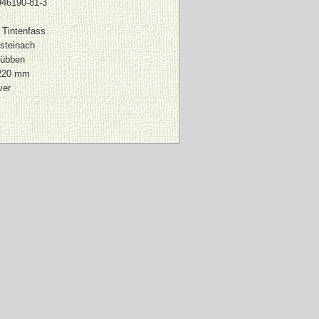
946190-81-3
 Tintenfass
steinach
Lübben
220 mm
ver