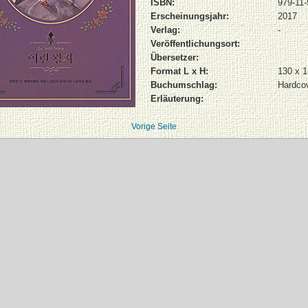
ISBN:
979-11-
Erscheinungsjahr:
2017
Verlag:
-
Veröffentlichungsort:
Übersetzer:
Format L x H:
130 x 
Buchumschlag:
Hardco
Erläuterung:
Vorige Seite