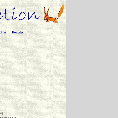
Links
Kontakt
왕자