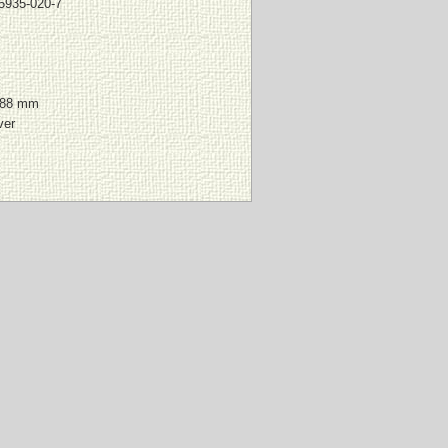
5935-020-7
188 mm
ver