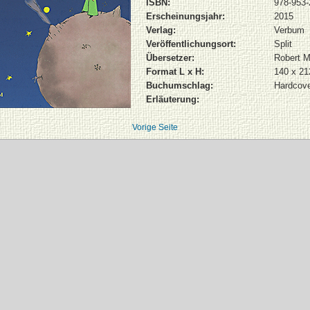
ISBN:
978-953-
Erscheinungsjahr:
2015
Verlag:
Verbum
Veröffentlichungsort:
Split
Übersetzer:
Robert M
Format L x H:
140 x 2
Buchumschlag:
Hardcov
Erläuterung:
Vorige Seite