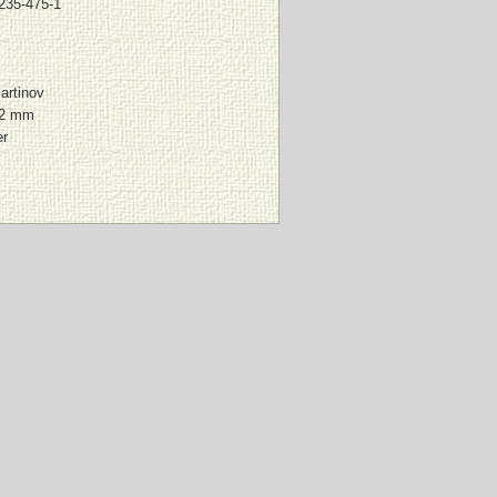
235-475-1
artinov
12 mm
er