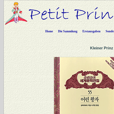
Home
Die Sammlung
Erstausgaben
Sonde
Kleiner Prinz