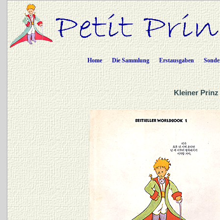
Home
Die Sammlung
Erstausgaben
Sonde
Kleiner Prinz