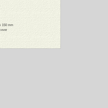
4
 x 150 mm
cover