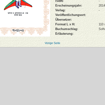
ISBN:
-
Erscheinungsjahr:
201
Verlag:
-
Veröffentlichungsort:
Übersetzer:
Format L x H:
110
Buchumschlag:
Soft
Erläuterung:
Vorige Seite