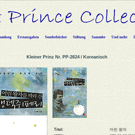
mmlung
Erstausgaben
Sonderbücher
Stiftung
Sammler
Und mehr
Kleiner Prinz Nr. PP-2624 / Koreanisch
Titel:
어린 왕자