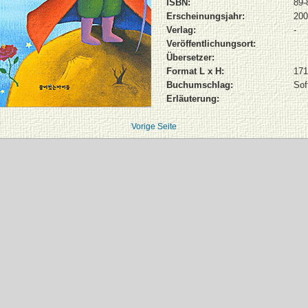
ISBN:
89-
Erscheinungsjahr:
200
Verlag:
-
Veröffentlichungsort:
Übersetzer:
Format L x H:
171
Buchumschlag:
Sof
Erläuterung:
Vorige Seite