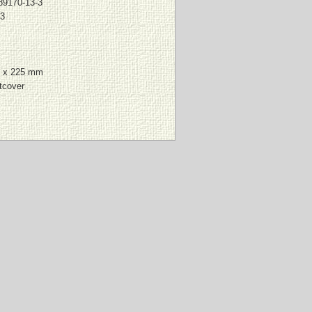
89170-13-3
3
 x 225 mm
tcover