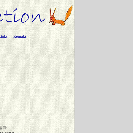
Links
Kontakt
왕자