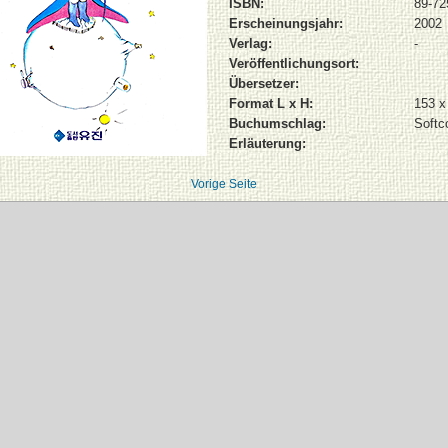
ISBN:
89-72
Erscheinungsjahr:
2002
Verlag:
-
Veröffentlichungsort:
Übersetzer:
Format L x H:
153 
Buchumschlag:
Softc
Erläuterung:
Vorige Seite