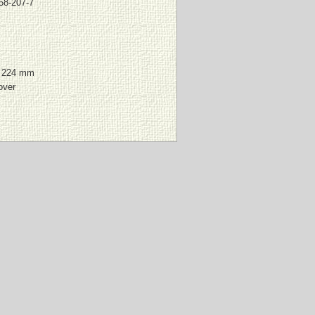
58-207-7
x 224 mm
over