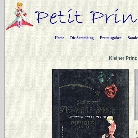
Home
Die Sammlung
Erstausgaben
Sonde
Kleiner Prinz
T