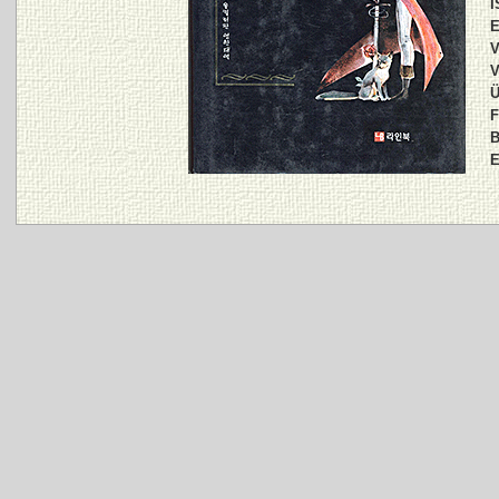
I
E
V
V
Ü
F
B
E