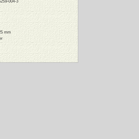
6259-004-3
25 mm
er