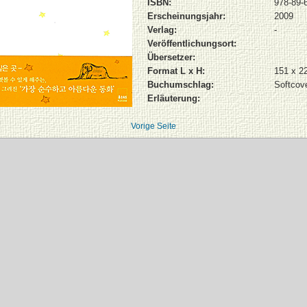
ISBN:
978-89-
Erscheinungsjahr:
2009
Verlag:
-
Veröffentlichungsort:
Übersetzer:
Format L x H:
151 x 2
Buchumschlag:
Softcov
Erläuterung:
Vorige Seite