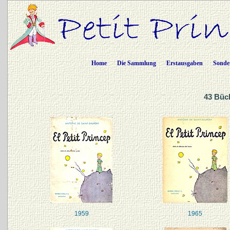
Home
Die Sammlung
Erstausgaben
Sonde
43 Büc
1959
1965