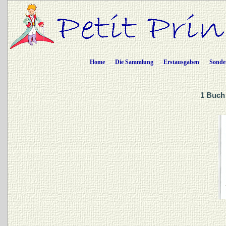
Home
Die Sammlung
Erstausgaben
Sonde
1 Buch