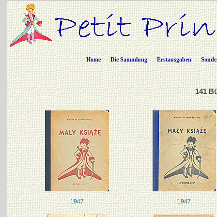
Home
Die Sammlung
Erstausgaben
Sonde
141 B
1947
1947