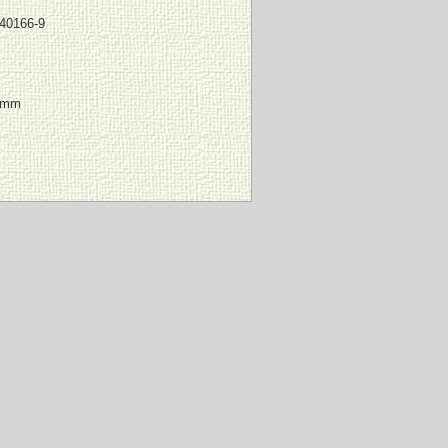
040166-9
9 mm