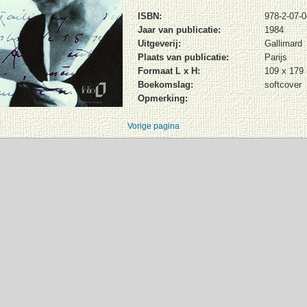
ISBN:
978-2-07-
Jaar van publicatie:
1984
Uitgeverij:
Gallimard
Plaats van publicatie:
Parijs
Formaat L x H:
109 x 17
Boekomslag:
softcover
Opmerking:
Vorige pagina