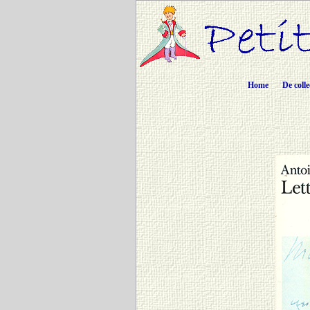
Home
De colle