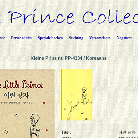
ctie
Eerste edities
Speciale boeken
Stichting
Verzamelaars
Nog meer
Kleine Prins nr. PP-4334 / Koreaans
Titel:
어린 왕자