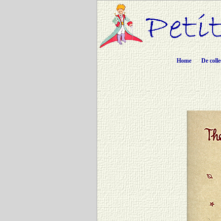
Home
De colle