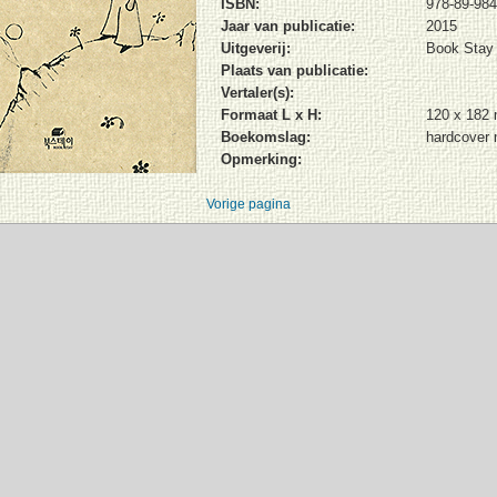
ISBN:
978-89-984
Jaar van publicatie:
2015
Uitgeverij:
Book Stay
Plaats van publicatie:
Vertaler(s):
Formaat L x H:
120 x 182
Boekomslag:
hardcover 
Opmerking:
Vorige pagina