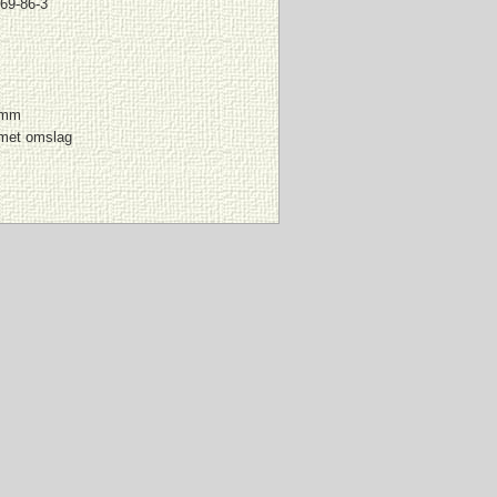
69-86-3
 mm
met omslag