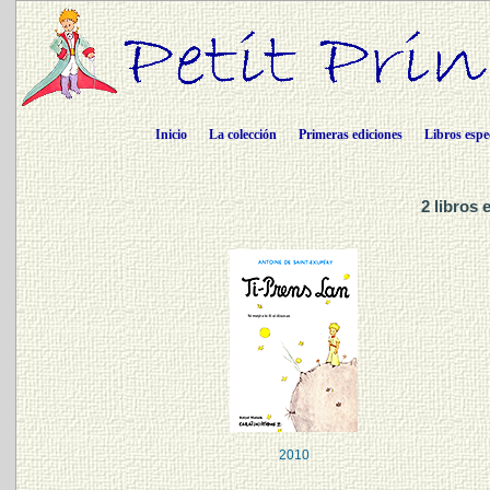
Inicio
La colección
Primeras ediciones
Libros espe
2 libros 
2010