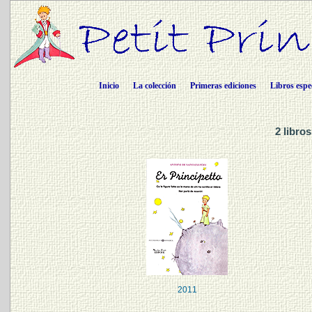
Inicio
La colección
Primeras ediciones
Libros espe
2 libro
2011