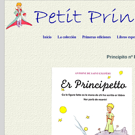
Inicio
La colección
Primeras ediciones
Libros espe
Principito nº