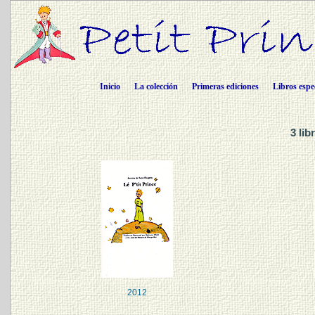
Inicio
La colección
Primeras ediciones
Libros espe
3 li
2012