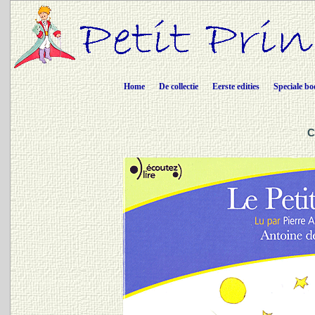
Home
De collectie
Eerste edities
Speciale bo
C