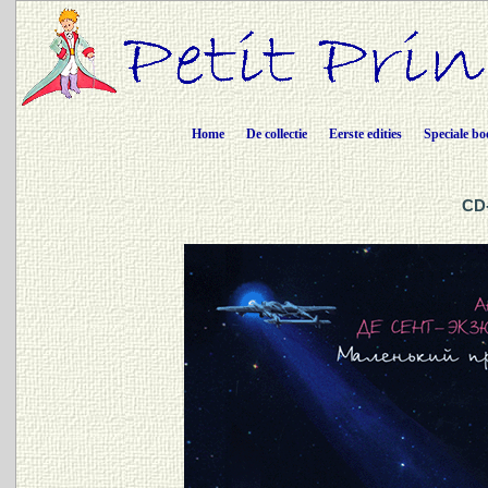
Home
De collectie
Eerste edities
Speciale bo
CD-