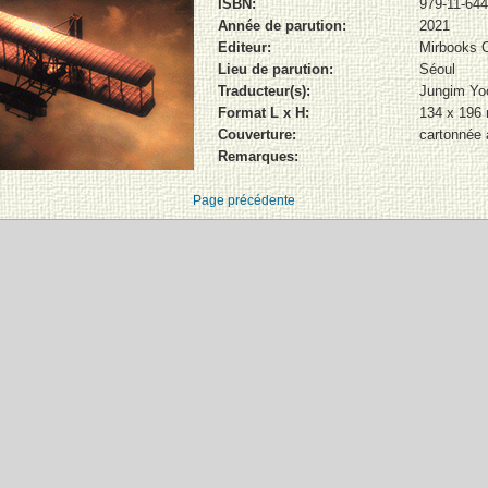
ISBN:
979-11-644
Année de parution:
2021
Editeur:
Mirbooks 
Lieu de parution:
Séoul
Traducteur(s):
Jungim Yo
Format L x H:
134 x 196
Couverture:
cartonnée 
Remarques:
Page précédente