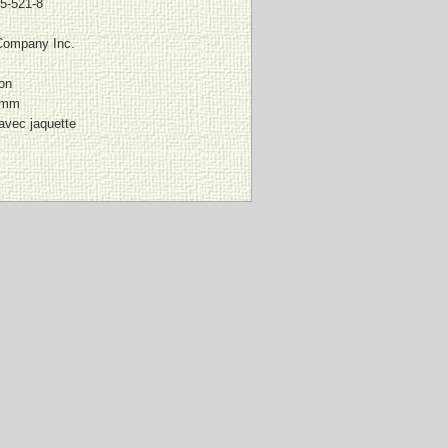
5-521-8
Company Inc.
on
 mm
avec jaquette