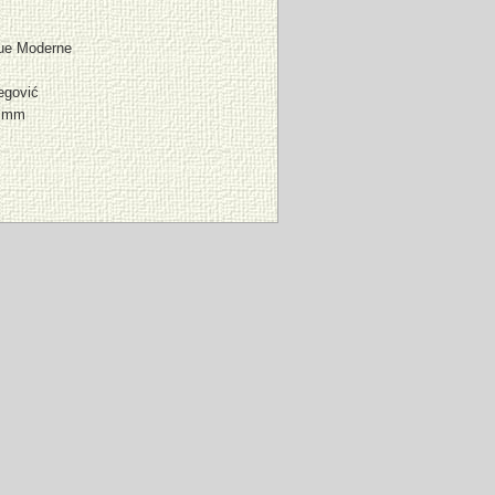
que Moderne
egović
3 mm