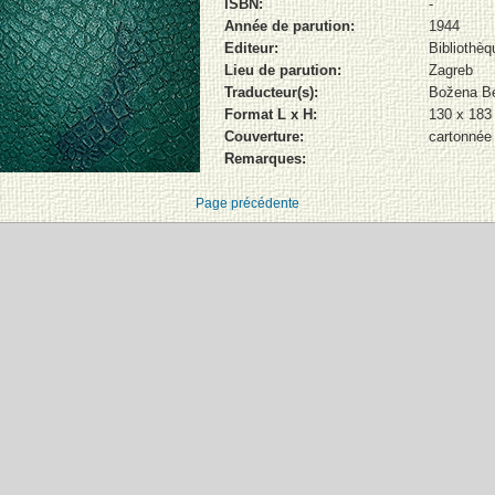
ISBN:
-
Année de parution:
1944
Editeur:
Bibliothè
Lieu de parution:
Zagreb
Traducteur(s):
Božena B
Format L x H:
130 x 18
Couverture:
cartonnée
Remarques:
Page précédente