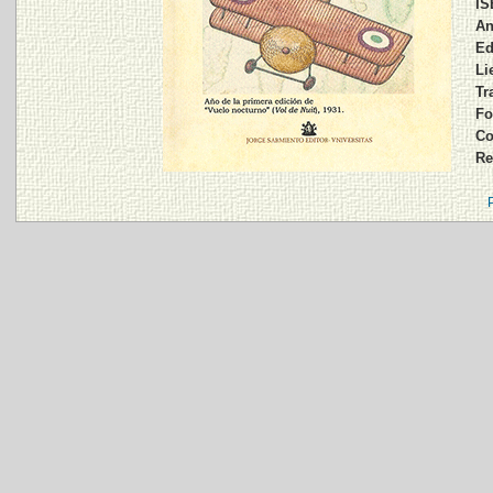
IS
An
Ed
Li
Tr
Fo
Co
Re