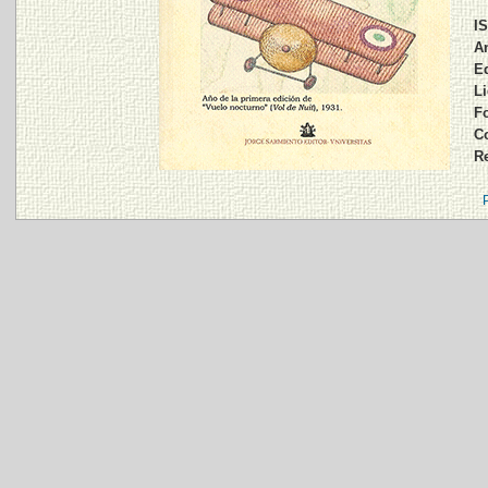
I
An
Ed
Li
Fo
Co
R