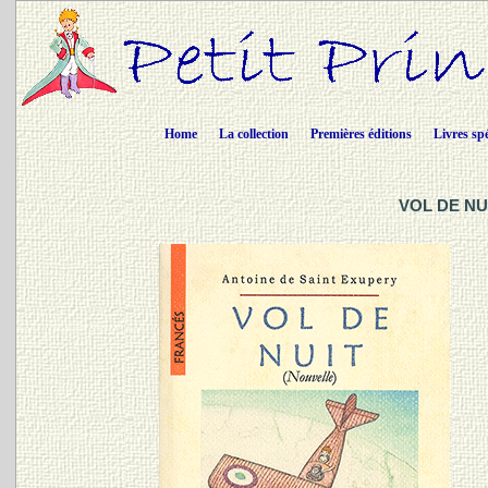
Home
La collection
Premières éditions
Livres sp
VOL DE NUI