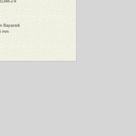
81348-2-9
n Bayazedi
95 mm