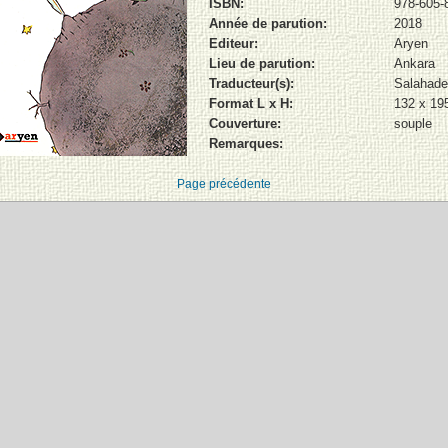
ISBN:
978-605-
Année de parution:
2018
Editeur:
Aryen
Lieu de parution:
Ankara
Traducteur(s):
Salahade
Format L x H:
132 x 1
Couverture:
souple
Remarques:
Page précédente