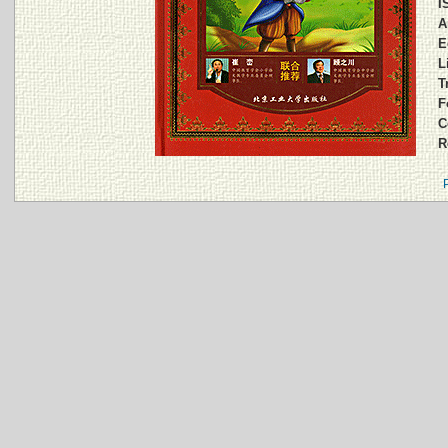
I
A
E
L
T
F
C
R