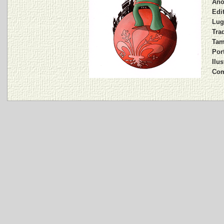
Año
Edit
Lug
Tra
Tam
Por
Ilus
Com