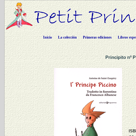
Inicio
La colección
Primeras ediciones
Libros espe
Principito nº P
ISB