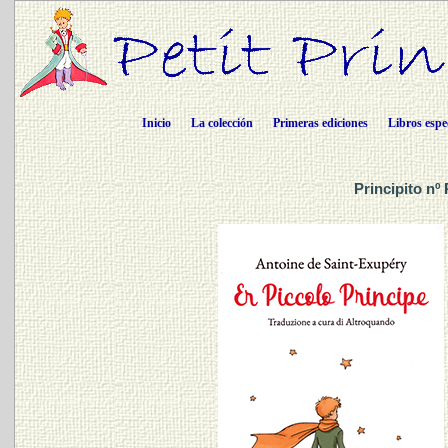
Inicio
La colección
Primeras ediciones
Libros espe
Principito nº