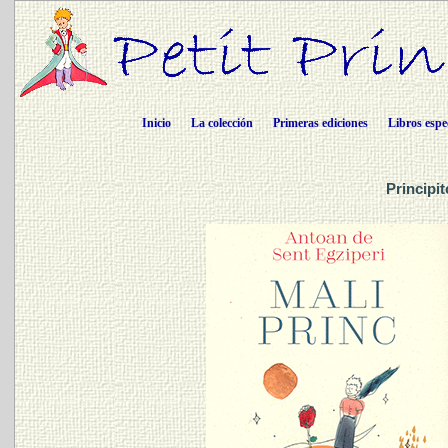
Inicio
La colección
Primeras ediciones
Libros espe
Principi