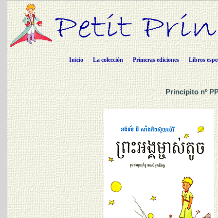
Inicio
La colección
Primeras ediciones
Libros espe
Principito nº 