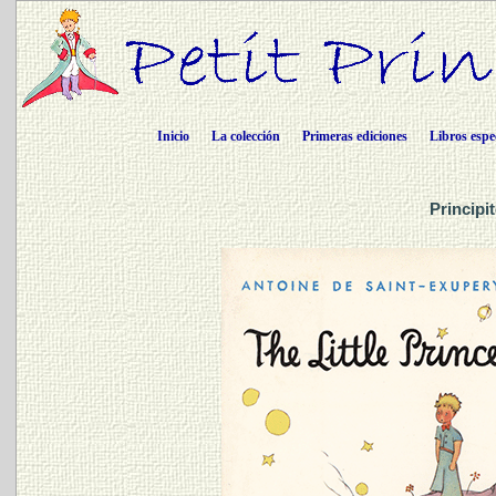
Inicio
La colección
Primeras ediciones
Libros espe
Principi