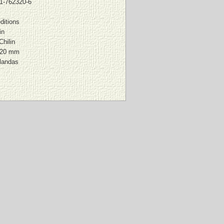
1-762320-6
ditions
in
Chilin
220 mm
landas