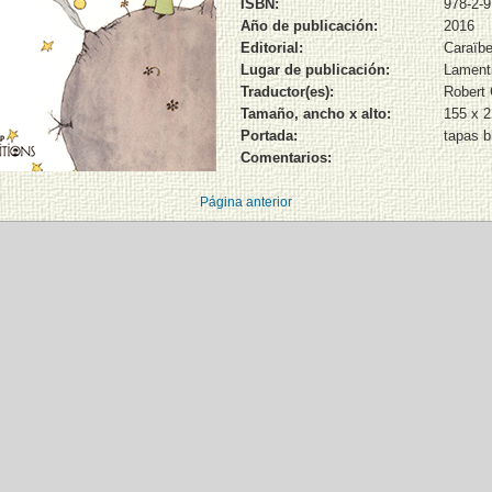
ISBN:
978-2-9
Año de publicación:
2016
Editorial:
Caraïbe
Lugar de publicación:
Lament
Traductor(es):
Robert 
Tamaño, ancho x alto:
155 x 
Portada:
tapas b
Comentarios:
Página anterior