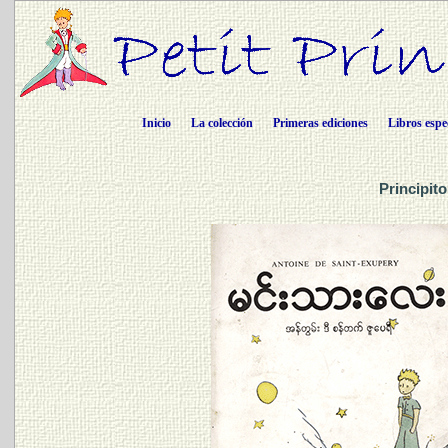
Inicio
La colección
Primeras ediciones
Libros espe
Principit