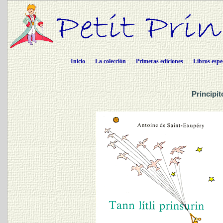
Inicio
La colección
Primeras ediciones
Libros espe
Principit