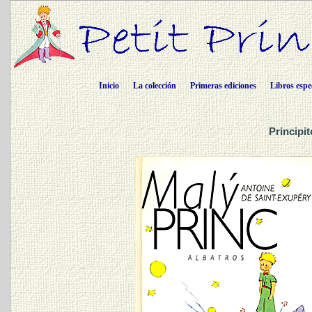
Inicio
La colección
Primeras ediciones
Libros espe
Principi